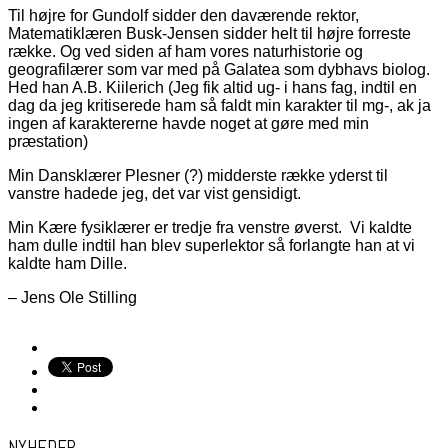
Til højre for Gundolf sidder den daværende rektor,
Matematiklæren Busk-Jensen sidder helt til højre forreste
række. Og ved siden af ham vores naturhistorie og
geografilærer som var med på Galatea som dybhavs biolog.
Hed han A.B. Kiilerich (Jeg fik altid ug- i hans fag, indtil en
dag da jeg kritiserede ham så faldt min karakter til mg-, ak ja
ingen af karaktererne havde noget at gøre med min
præstation)
Min Dansklærer Plesner (?) midderste række yderst til
vanstre hadede jeg, det var vist gensidigt.
Min Kære fysiklærer er tredje fra venstre øverst. Vi kaldte
ham dulle indtil han blev superlektor så forlangte han at vi
kaldte ham Dille.
– Jens Ole Stilling