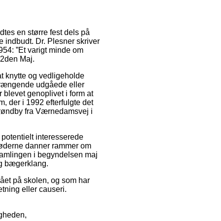
tes en større fest dels på
e indbudt. Dr. Plesner skriver
1954: ”Et varigt minde om
 2den Maj.
 knytte og vedligeholde
 trængende udgåede eller
 blevet genoplivet i form at
, der i 1992 efterfulgte det
Brøndby fra Værnedamsvej i
potentielt interesserede
Møderne danner rammer om
samlingen i begyndelsen maj
g bægerklang.
gået på skolen, og som har
tning eller causeri.
igheden,