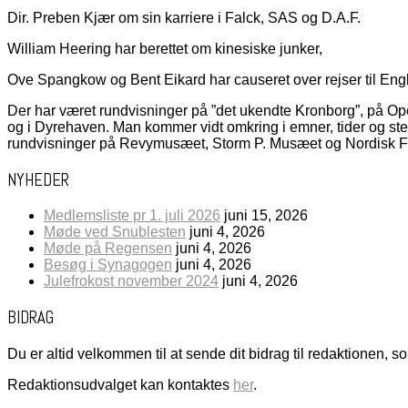
Dir. Preben Kjær om sin karriere i Falck, SAS og D.A.F.
William Heering har berettet om kinesiske junker,
Ove Spangkow og Bent Eikard har causeret over rejser til Eng
Der har været rundvisninger på ”det ukendte Kronborg”, på Op
og i Dyrehaven. Man kommer vidt omkring i emner, tider og ste
rundvisninger på Revymusæet, Storm P. Musæet og Nordisk F
NYHEDER
Medlemsliste pr 1. juli 2026
juni 15, 2026
Møde ved Snublesten
juni 4, 2026
Møde på Regensen
juni 4, 2026
Besøg i Synagogen
juni 4, 2026
Julefrokost november 2024
juni 4, 2026
BIDRAG
Du er altid velkommen til at sende dit bidrag til redaktionen, s
Redaktionsudvalget kan kontaktes
her
.