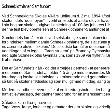
Schneeklothianer-Samfundet
Ved Schneekloths Skoles 40-års jubilæum d. 2 maj 1894 afhold
skolen, dels ”ude i byen”, hvortil en kreds af ældre elever havd
i sin bog om skolen, udgivet i anledning af 100-års jubilæet i 
denne fest blev oprettelsen af Schneeklothianer-Samfundet af
Samfundets formål er dels ved selskabelige sammenkomster at
forbindelsen mellem gamle Schneeklothianere, dels at støtte
nuværende elever i skolen.” Dette sidste formål er de senere år
uddelingen af et legat til ”årets student” på Brøndby Gymnasium
nedlagte Schneekloths Gymnasium, som i 1969 var flyttet til 
København.
Det er Samfundets håb - og der arbejdes dermed - at generere 
medlemmer. Samfundet afholder 4-5 årlige medlemsmøder. 
foredrag og forskellige indslag, kulminerende med generalfor
så tæt på skolens fødselsdag som muligt med middag, sang o
Mødernes indhold leveres ofte af en foredragsholder, der har 
haft et levnedsløb, der danner baggrund for en interessant bere
Således kan i flæng nævnes:
Tage Voss, læge, forfatter og debattør der om skolen og virkel