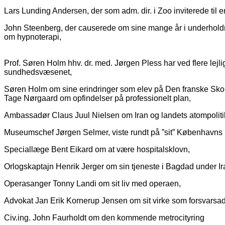
Lars Lunding Andersen, der som adm. dir. i Zoo inviterede til e
John Steenberg, der causerede om sine mange år i underhol
om hypnoterapi,
Prof. Søren Holm hhv. dr. med. Jørgen Pless har ved flere lejl
sundhedsvæsenet,
Søren Holm om sine erindringer som elev på Den franske Skol
Tage Nørgaard om opfindelser på professionelt plan,
Ambassadør Claus Juul Nielsen om Iran og landets atompoliti
Museumschef Jørgen Selmer, viste rundt på ”sit” Københav
Speciallæge Bent Eikard om at være hospitalsklovn,
Orlogskaptajn Henrik Jerger om sin tjeneste i Bagdad under Ir
Operasanger Tonny Landi om sit liv med operaen,
Advokat Jan Erik Kornerup Jensen om sit virke som forsvarsadv
Civ.ing. John Faurholdt om den kommende metrocityring