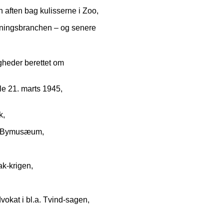
n aften bag kulisserne i Zoo,
dningsbranchen – og senere
igheder berettet om
e 21. marts 1945,
k,
ns Bymusæum,
ak-krigen,
okat i bl.a. Tvind-sagen,