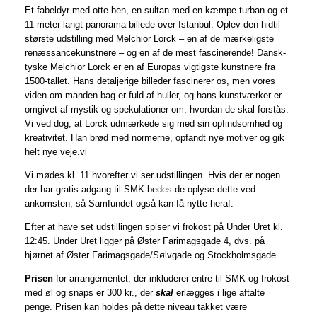
Et fabeldyr med otte ben, en sultan med en kæmpe turban og et
11 meter langt panorama-billede over Istanbul. Oplev den hidtil
største udstilling med Melchior Lorck – en af de mærkeligste
renæssancekunstnere – og en af de mest fascinerende! Dansk-
tyske Melchior Lorck er en af Europas vigtigste kunstnere fra
1500-tallet. Hans detaljerige billeder fascinerer os, men vores
viden om manden bag er fuld af huller, og hans kunstværker er
omgivet af mystik og spekulationer om, hvordan de skal forstås.
Vi ved dog, at Lorck udmærkede sig med sin opfindsomhed og
kreativitet. Han brød med normerne, opfandt nye motiver og gik
helt nye veje.vi
Vi mødes kl. 11 hvorefter vi ser udstillingen. Hvis der er nogen
der har gratis adgang til SMK bedes de oplyse dette ved
ankomsten, så Samfundet også kan få nytte heraf.
Efter at have set udstillingen spiser vi frokost på Under Uret kl.
12:45. Under Uret ligger på Øster Farimagsgade 4, dvs. på
hjørnet af Øster Farimagsgade/Sølvgade og Stockholmsgade.
Prisen
for arrangementet, der inkluderer entre til SMK og frokost
med øl og snaps er 300 kr., der
skal
erlægges i lige aftalte
penge. Prisen kan holdes på dette niveau takket være