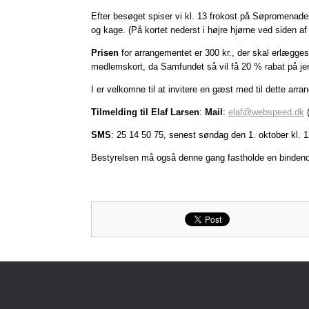
Efter besøget spiser vi kl. 13 frokost på Søpromenade
og kage. (På kortet nederst i højre hjørne ved siden a
Prisen
for arrangementet er 300 kr., der skal erlægge
medlemskort, da Samfundet så vil få 20 % rabat på je
I er velkomne til at invitere en gæst med til dette ar
Tilmelding til Elaf Larsen
:
Mail
:
elaf@webspeed.dk
SMS
: 25 14 50 75, senest søndag den 1. oktober kl.
Bestyrelsen må også denne gang fastholde en bindend