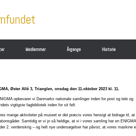
amfundet
ter
Medlemmer
Årgange
Historie
 Øster Allé 3, Trianglen, onsdag den 11.oktober 2023 kl. 11.
A opbevarer vi Danmarks nationale samlinger inden for post og tele og
ts vigtigste fagbibliotek inden for sit felt.
s mange aktiviteter på museet er det præcis vores hensigt at bidrage til, at
ationsgåder. Samtidig er vi jo så heldige, at vi i vores samling har en ENIGMA
r 2. verdenskrig – og helt nye undersøgelser har påvist, at vores maskine e