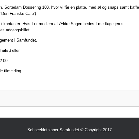
n, Sortedam Dossering 103, hvor vi får en platte, med øl og snaps samt kaffe
f ’Den Franske Cafe’)
s i kontanter. Hvis I er medlem af Ældre Sagen bedes I medtage jeres
res adgangsbillet.
rangement i Samfundet.
(
helst
) eller
 12.00.
e tilmelding.
Schneeklothianer Samfundet © Copyright 2017